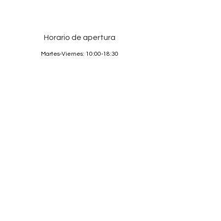
Horario de apertura
Martes-Viernes: 10:00-18:30
Sábado: 10:00-17:00
Domingos y Lunes: cerrado
Services
Sobre nosotros
Contacto
Condiciones
Protección de Datos
Aviso legal