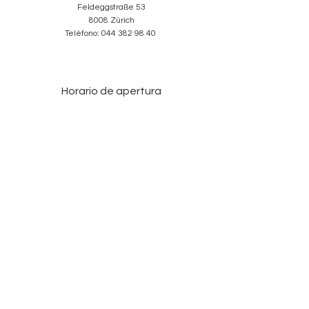
Feldeggstraße 53
8008 Zúrich
Teléfono:
044 382 98 40
Horario de apertura
Martes-Viernes: 10:00-18:30
Sábado: 10:00-17:00
Domingos y Lunes: cerrado
Services
Sobre nosotros
Contacto
Condiciones
Protección de Datos
Aviso legal