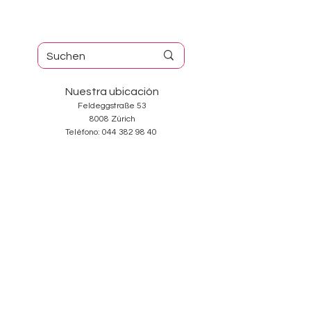
Nuestra ubicación
Feldeggstraße 53
8008 Zúrich
Teléfono:
044 382 98 40
Horario de apertura
Martes-Viernes: 10:00-18:30
Sábado: 10:00-17:00
Domingos y Lunes: cerrado
Services
Sobre nosotros
Contacto
Condiciones