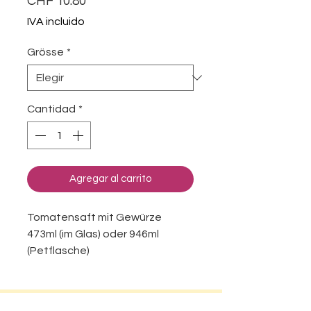
CHF 10.80
IVA incluido
Grösse
*
Cantidad
*
Agregar al carrito
Tomatensaft mit Gewürze
473ml (im Glas) oder 946ml
(Petflasche)