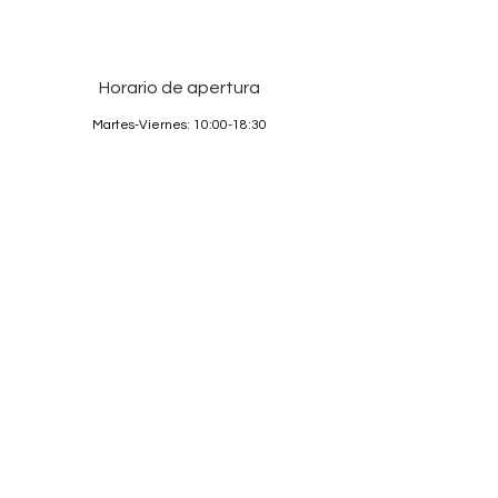
Horario de apertura
Martes-Viernes: 10:00-18:30
Sábado: 10:00-17:00
Domingos y Lunes: cerrado
Services
Sobre nosotros
Contacto
Condiciones
Protección de Datos
Aviso legal