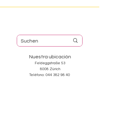
Nuestra ubicación
Feldeggstraße 53
8008 Zúrich
Teléfono:
044 382 98 40
Horario de apertura
Martes-Viernes: 10:00-18:30
Sábado: 10:00-17:00
Domingos y Lunes: cerrado
Services