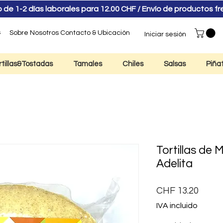
e 1-2 días laborales para 12.00 CHF / Envío de productos f
s
Sobre Nosotros
Contacto & Ubicación
Iniciar sesión
rtillas&Tostadas
Tamales
Chiles
Salsas
Piña
Tortillas de 
Adelita
Preci
CHF 13.20
IVA incluido