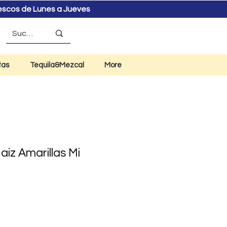
rescos de Lunes a Jueves
tas
Tequila&Mezcal
More
Maiz Amarillas Mi
o