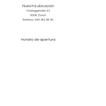
Nuestra ubicación
Feldeggstraße 53
8008 Zúrich
Teléfono:
044 382 98 40
Horario de apertura
Martes-Viernes: 10:00-18:30
Sábado: 10:00-17:00
Domingos y Lunes: cerrado
Services
Sobre nosotros
Contacto
Condiciones
Protección de Datos
Aviso legal