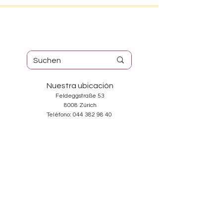
Nuestra ubicación
Feldeggstraße 53
8008 Zúrich
Teléfono:
044 382 98 40
Horario de apertura
Martes-Viernes: 10:00-18:30
Sábado: 10:00-17:00
Domingos y Lunes: cerrado
Services
Sobre nosotros