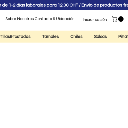
e 1-2 días laborales para 12.00 CHF / Envío de productos f
s
Sobre Nosotros
Contacto & Ubicación
Iniciar sesión
rtillas&Tostadas
Tamales
Chiles
Salsas
Piña