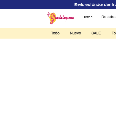
Envío estándar dentro d
Receta
Home
Todo
Nuevo
SALE
To
Elot
Her