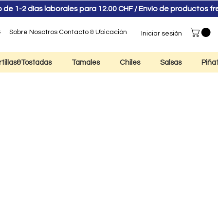
e 1-2 días laborales para 12.00 CHF / Envío de productos f
s
Sobre Nosotros
Contacto & Ubicación
Iniciar sesión
rtillas&Tostadas
Tamales
Chiles
Salsas
Piña
e blanco mexicano
dez