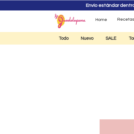
Envío estándar dentro d
Receta
Home
Todo
Nuevo
SALE
To
Jarr