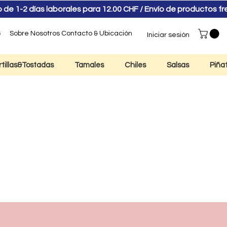
e 1-2 días laborales para 12.00 CHF / Envío de productos f
s
Sobre Nosotros
Contacto & Ubicación
Iniciar sesión
rtillas&Tostadas
Tamales
Chiles
Salsas
Piña
itos Lime