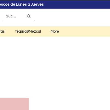
rescos de Lunes a Jueves
tas
Tequila&Mezcal
More