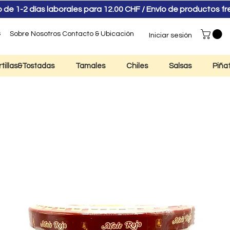
e 1-2 días laborales para 12.00 CHF / Envío de productos f
s
Sobre Nosotros
Contacto & Ubicación
Iniciar sesión
rtillas&Tostadas
Tamales
Chiles
Salsas
Piña
 Rojo Mayordomo