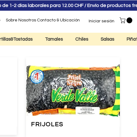
e 1-2 días laborales para 12.00 CHF / Envío de productos f
s
Sobre Nosotros
Contacto & Ubicación
Iniciar sesión
rtillas&Tostadas
Tamales
Chiles
Salsas
Piña
FRIJOLES