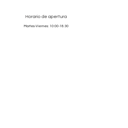
Horario de apertura
Martes-Viernes: 10:00-18:30
Sábado: 10:00-17:00
Domingos y Lunes: cerrado
Services
Sobre nosotros
Contacto
Condiciones
Protección de Datos
Aviso legal
© 2026 La Guadalupana GmbH,
best-rated