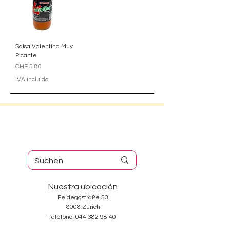
Salsa Valentina Muy
Picante
Precio
CHF 5.80
IVA incluido
Nuestra ubicación
Feldeggstraße 53
8008 Zúrich
Teléfono:
044 382 98 40