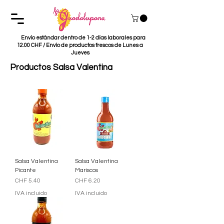
Envío estándar dentro de 1-2 días laborales para
12.00 CHF / Envío de productos frescos de Lunes a
Jueves
Productos Salsa Valentina
Salsa Valentina
Salsa Valentina
Picante
Mariscos
Precio
Precio
CHF 5.40
CHF 6.20
IVA incluido
IVA incluido